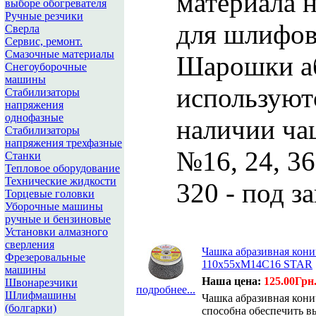
материала 
выборе обогревателя
Ручные резчики
для шлифовк
Сверла
Сервис, ремонт.
Смазочные материалы
Шарошки аб
Снегоуборочные
машины
используют
Стабилизаторы
напряжения
однофазные
наличии ча
Стабилизаторы
напряжения трехфазные
№16, 24, 36 
Станки
Тепловое оборудование
Технические жидкости
320 - под за
Торцевые головки
Уборочные машины
ручные и бензиновые
Установки алмазного
сверления
Чашка абразивная кони
Фрезеровальные
110х55хМ14С16 STAR
машины
Наша цена:
125.00Грн
Швонарезчики
подробнее...
Шлифмашины
Чашка абразивная кон
(болгарки)
способна обеспечить в