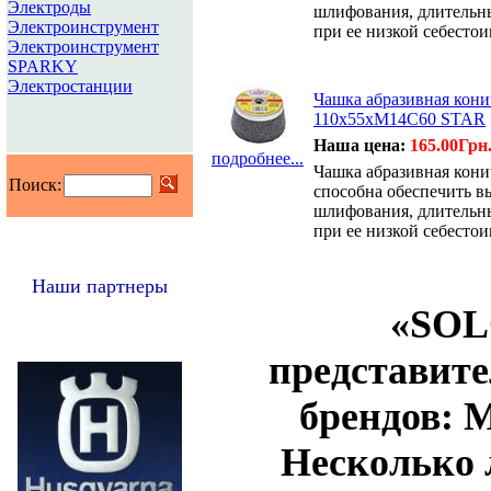
Электроды
шлифования, длительн
Электроинструмент
при ее низкой себестои
Электроинструмент
SPARKY
Электростанции
Чашка абразивная кони
110х55хМ14С60 STAR
Наша цена:
165.00Грн
подробнее...
Чашка абразивная кон
Поиск:
способна обеспечить в
шлифования, длительн
при ее низкой себестои
Наши партнеры
«
SOL
представит
брендов:
M
Несколько 