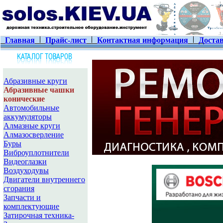
Главная
Прайс-лист
Контактная информация
Достав
Абразивные круги
Абразивные чашки
конические
Автомобильные
аккумуляторы
Алмазные круги
Алмазосверление
Буры
Виброуплотнители
Видеоглазки
Воздуходувы
Двигатели внутреннего
сгорания
Запчасти и
комплектующие
Затирочная техника-