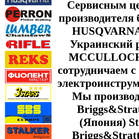
Сервисным це
производителя 
HUSQVARNA
Украинский 
MCCULLOCH
сотрудничаем с
электроинстру
Мы производ
Briggs&Strat
(Япония)
St
Briggs&Strat