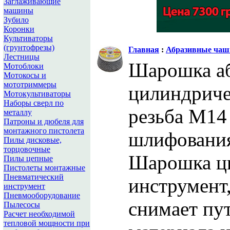
Заглаживающие
машины
Зубило
Коронки
Культиваторы
(грунтофрезы)
Главная
:
Абразивные чаш
Лестницы
Шарошка аб
Мотоблоки
Мотокосы и
мототриммеры
цилиндриче
Мотокультиваторы
Наборы сверл по
резьба М14
металлу
Патроны и дюбеля для
монтажного пистолета
шлифования
Пилы дисковые,
торцовочные
Шарошка ци
Пилы цепные
Пистолеты монтажные
Пневматический
инструмент
инструмент
Пневмооборудование
снимает пу
Пылесосы
Расчет необходимой
тепловой мощности при