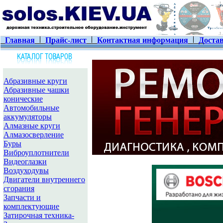
Главная
Прайс-лист
Контактная информация
Достав
Абразивные круги
Абразивные чашки
конические
Автомобильные
аккумуляторы
Алмазные круги
Алмазосверление
Буры
Виброуплотнители
Видеоглазки
Воздуходувы
Двигатели внутреннего
сгорания
Запчасти и
комплектующие
Затирочная техника-