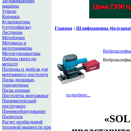
Заглаживающие
машины
Зубило
Коронки
Культиваторы
(грунтофрезы)
Главная
:
Шлифмашины (болгарки
Лестницы
Мотоблоки
Мотокосы и
мототриммеры
Виброшлифма
Мотокультиваторы
Наборы сверл по
Виброшлифма
металлу
Патроны и дюбеля для
монтажного пистолета
Пилы дисковые,
торцовочные
Пилы цепные
подробнее...
Пистолеты монтажные
Пневматический
инструмент
Пневмооборудование
«
SOL
Пылесосы
Расчет необходимой
тепловой мощности при