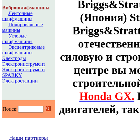
Briggs&Strat
Виброшлифмашины
Ленточные
(Япония)
St
шлифмашины
Полировальные
Briggs&Strat
машины
Угловые
отечествен
шлифмашины
Эксцентриковые
шлифмашины
силовую и стро
Электроды
Электроинструмент
центре вы м
Электроинструмент
SPARKY
строительно
Электростанции
Honda GX.
двигателей, так
Поиск:
Наши партнеры