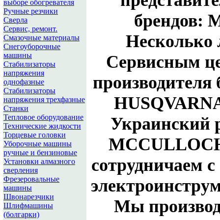
представит
выборе обогревателя
Ручные резчики
брендов:
M
Сверла
Сервис, ремонт.
Несколько 
Смазочные материалы
Снегоуборочные
машины
Сервисным це
Стабилизаторы
напряжения
производителя 
однофазные
Стабилизаторы
HUSQVARNA
напряжения трехфазные
Станки
Тепловое оборудование
Украинский 
Технические жидкости
Торцевые головки
MCCULLOCH
Уборочные машины
ручные и бензиновые
сотрудничаем с
Установки алмазного
сверления
Фрезеровальные
электроинстру
машины
Швонарезчики
Мы производ
Шлифмашины
(болгарки)