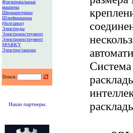
Фрезеровальные
машины
креплени
Швонарезчики
Шлифмашины
соедине
(болгарки)
Электроды
Электроинструмент
несколь
Электроинструмент
SPARKY
автомат
Электростанции
Система
расклад
Поиск:
интелле
расклад
Наши партнеры