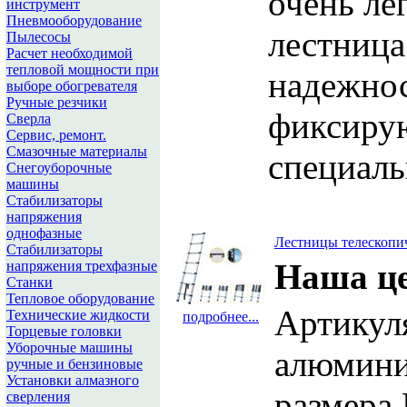
очень ле
инструмент
Пневмооборудование
лестница
Пылесосы
Расчет необходимой
тепловой мощности при
надежнос
выборе обогревателя
Ручные резчики
фиксиру
Сверла
Сервис, ремонт.
Смазочные материалы
специаль
Снегоуборочные
машины
Стабилизаторы
напряжения
однофазные
Лестницы телескопи
Стабилизаторы
Наша ц
напряжения трехфазные
Станки
Тепловое оборудование
Артикул
Технические жидкости
подробнее...
Торцевые головки
Уборочные машины
алюмини
ручные и бензиновые
Установки алмазного
размера
сверления