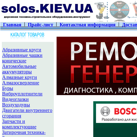
Главная
Прайс-лист
Контактная информация
Достав
Абразивные круги
Абразивные чашки
конические
Автомобильные
аккумуляторы
Алмазные круги
Алмазосверление
Буры
Виброуплотнители
Видеоглазки
Воздуходувы
Двигатели внутреннего
сгорания
Запчасти и
комплектующие
Затирочная техника-