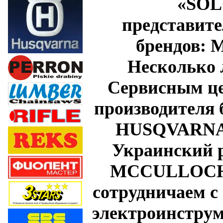
«
SOL
представит
брендов:
M
Несколько 
Сервисным це
производителя 
HUSQVARNA
Украинский 
MCCULLOCH
сотрудничаем с
электроинстру