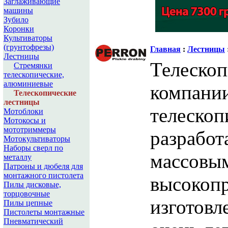
Заглаживающие
машины
Зубило
Коронки
Культиваторы
(грунтофрезы)
Главная
:
Лестницы
Лестницы
Телескоп
Стремянки
телескопические,
алюминиевые
компани
Телескопические
лестницы
телеско
Мотоблоки
Мотокосы и
мототриммеры
разработ
Мотокультиваторы
Наборы сверл по
массовы
металлу
Патроны и дюбеля для
монтажного пистолета
высокопр
Пилы дисковые,
торцовочные
изготовл
Пилы цепные
Пистолеты монтажные
Пневматический