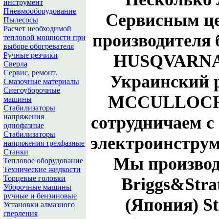
инструмент
Пневмооборудование
Сервисным це
Пылесосы
Расчет необходимой
производителя 
тепловой мощности при
выборе обогревателя
Ручные резчики
HUSQVARNA
Сверла
Сервис, ремонт.
Украинский 
Смазочные материалы
Снегоуборочные
MCCULLOCH
машины
Стабилизаторы
напряжения
сотрудничаем с
однофазные
Стабилизаторы
электроинстру
напряжения трехфазные
Станки
Мы производ
Тепловое оборудование
Технические жидкости
Торцевые головки
Briggs&Strat
Уборочные машины
ручные и бензиновые
(Япония)
St
Установки алмазного
сверления