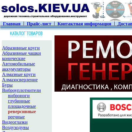
Главная
Прайс-лист
Контактная информация
Достав
Абразивные круги
Абразивные чашки
конические
Автомобильные
аккумуляторы
Алмазные круги
Алмазосверление
Буры
Виброуплотнители
виброноги
глубинные
площадочные
реверсивные
реечные
Видеоглазки
Воздуходувы