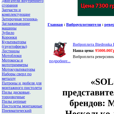
Двигатели внутреннего
сгорания
Запчасти и
комплектующие
Затирочная техника-
Заглаживающие
Главная
:
Виброуплотнители
:
реве
машины
Зубило
Коронки
Культиваторы
Виброплита Biedronk
(грунтофрезы)
Наша цена:
95000.00Г
Лестницы
Мотоблоки
Виброплита реверсивн
Мотокосы и
подробнее...
мототриммеры
Мотокультиваторы
Наборы сверл по
металлу
«
SOL
Патроны и дюбеля для
монтажного пистолета
представит
Пилы дисковые,
торцовочные
брендов:
M
Пилы цепные
Пистолеты монтажные
Пневматический
Несколько 