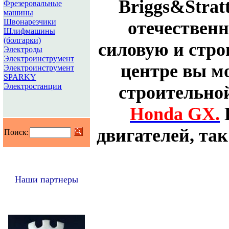
Briggs&Strat
Фрезеровальные
машины
Швонарезчики
отечествен
Шлифмашины
(болгарки)
силовую и стро
Электроды
Электроинструмент
центре вы м
Электроинструмент
SPARKY
Электростанции
строительно
Honda GX.
двигателей, так
Поиск:
Наши партнеры